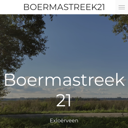
BOERMASTREEK21
Ga
direct
naar
de
hoofdinhoud
Boermastreek
21
Exloërveen