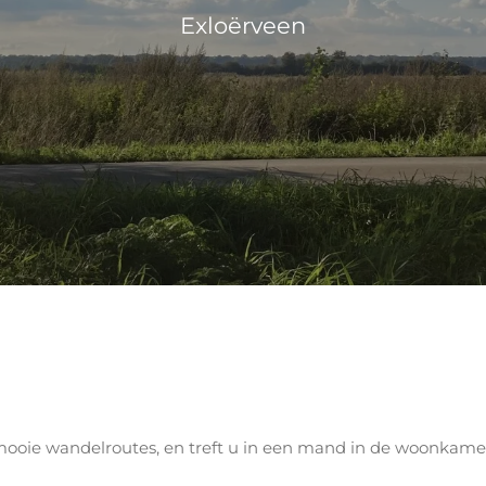
Exloërveen
mooie wandelroutes, en treft u in een mand in de woonkamer