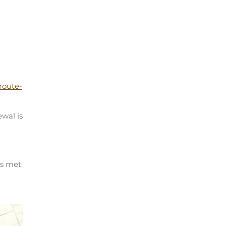
route-
wal is
es met