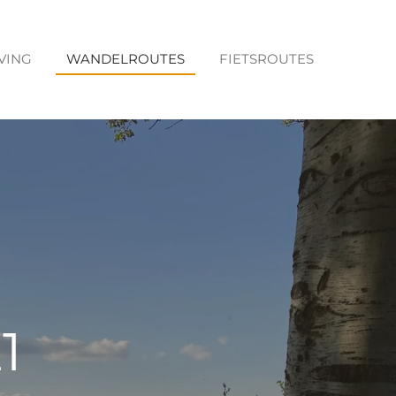
VING
WANDELROUTES
FIETSROUTES
1