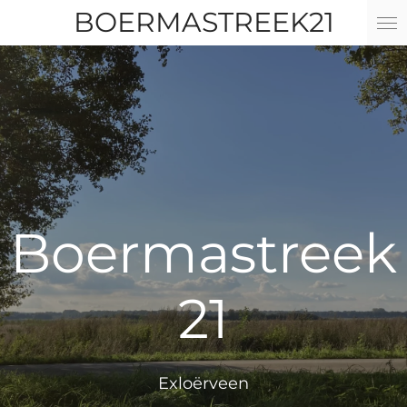
BOERMASTREEK21
Ga
direct
naar
de
hoofdinhoud
Boermastreek
21
Exloërveen