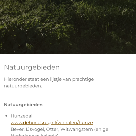
Natuurgebieden
Hieronder staat een lijstje van prachtige
natuurgebieden.
Natuurgebieden
Hunzedal
www.dehondsrug.nl/verhalen/hunze
Bever, IJsvogel, Otter, Witwangstern (enige
Nederlandse kolonie)