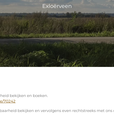
Exloërveen
rheid bekijken en boeken.
je/70242
ikbaarheid bekijken en vervolgens even rechtstreeks met on