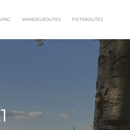
VING
WANDELROUTES
FIETSROUTES
1