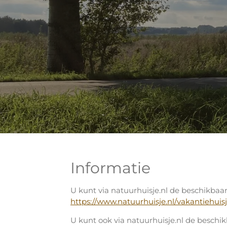
Informatie
U kunt via natuurhuisje.nl de beschikbaa
https://www.natuurhuisje.nl/vakantiehuis
U kunt ook via natuurhuisje.nl de besch